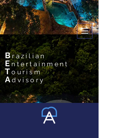
B
razilian
E
ntertainment
T
ourism
A
dvisory